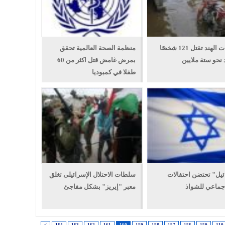
فيضانات الهند تقتل 121 شخصًا
منظمة الصحة العالمية تحقق
د نحو ستة ملايين
بمرض غامض قتل اكثر من 60
طفلا في كمبوديا
يل" تحتضن احتفالات
سلطات الاحتلال الإسرائيلى تغلق
جماعي للشواذ
معبر "إيريز" بشكل مفاجئ