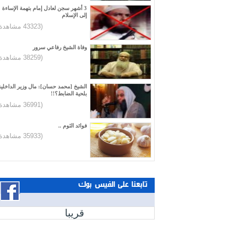
3 أشهر سجن لعادل إمام بتهمة الإساءة
إلى الإسلام
(43323 مشاهدة)
وفاة الشيخ رفاعي سرور
(38259 مشاهدة)
الشيخ [محمد حسان]: مال وزير الداخلية
بلحية الضابط؟!!
(36991 مشاهدة)
فوائد الثوم ..
(35933 مشاهدة)
تابعنا على الفيس بوك
قريبا