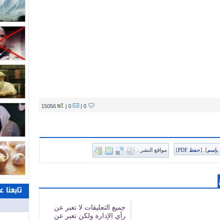
15056
0 |
0 |
بإسم
]
[
حفظ PDF
]
مواقع النشر :
تابعنا 