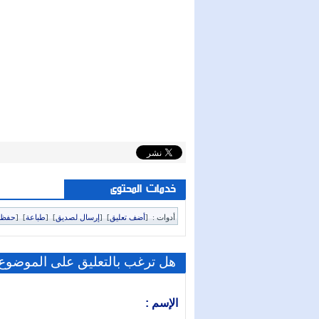
خدمات المحتوى
أدوات :
[
أضف تعليق
]
[
إرسال لصديق
]
[
طباعة
]
[
حفظ 