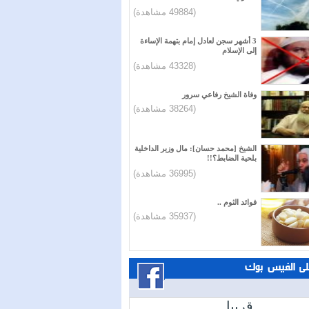
(49884 مشاهدة)
3 أشهر سجن لعادل إمام بتهمة الإساءة
إلى الإسلام
(43328 مشاهدة)
وفاة الشيخ رفاعي سرور
(38264 مشاهدة)
الشيخ [محمد حسان]: مال وزير الداخلية
بلحية الضابط؟!!
(36995 مشاهدة)
فوائد الثوم ..
(35937 مشاهدة)
على الفيس بوك
قريبا