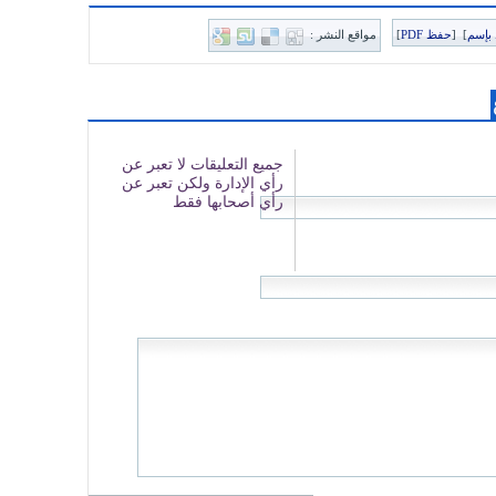
بإسم
]
[
حفظ PDF
]
مواقع النشر :