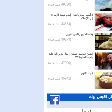
(49890 مشاهدة)
3 أشهر سجن لعادل إمام بتهمة الإساءة
إلى الإسلام
(43334 مشاهدة)
وفاة الشيخ رفاعي سرور
(38273 مشاهدة)
الشيخ [محمد حسان]: مال وزير الداخلية
بلحية الضابط؟!!
(37000 مشاهدة)
فوائد الثوم ..
(35941 مشاهدة)
على الفيس بوك
قريبا