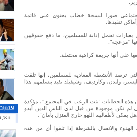
ير.
اجتماعي صورا لنسخة خطاب يحتوي على قائمة
أماكن تنفيذها.
عبارات تحمل إدانة للمسلمين، ما دفع حقوقيين
ها "مزعجة".
ا على أنها جريمة كراهية محتملة.
لتي ترصد الأنشطة المعادية للمسلمين، إنها تلقت
ستر، ولندن، وكارديف، وشيفيلد تفيد بتسلمهم هذا
ن هذه الخطابات "بثت الرعب في المجتمع."، مؤكدة
اختيارات
لتي لم تكن موجودة من قبل لدى الناس الذين أبدو
هل يمكن لأطفالهم اللهو خارج المنزل بأمان".
الأكثر ق
الهدوء والاتصال بالشرطة إذا تلقوا أي من هذه