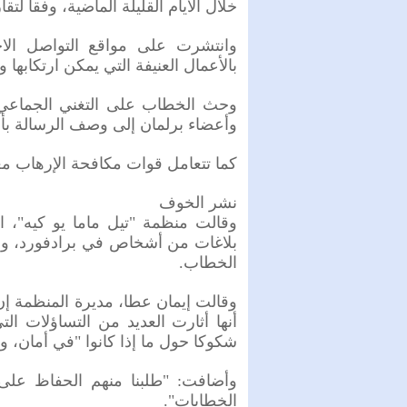
خلال الأيام القليلة الماضية، وفقا لتقار
وانتشرت على مواقع التواصل ال
بالأعمال العنيفة التي يمكن ارتكابها و
وحث الخطاب على التغني الجماعي ب
وأعضاء برلمان إلى وصف الرسالة بأن
كما تتعامل قوات مكافحة الإرهاب معه
نشر الخوف
وقالت منظمة "تيل ماما يو كيه"، ا
بلاغات من أشخاص في برادفورد، ولي
الخطاب.
وقالت إيمان عطا، مديرة المنظمة إ
أنها أثارت العديد من التساؤلات ا
شكوكا حول ما إذا كانوا "في أمان، و
وأضافت: "طلبنا منهم الحفاظ على 
الخطابات".