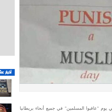
أخبار عش
وم "عاقبوا المسلمين" في جميع أنحاء بريطانيا