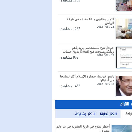
1155 مشاهدة
التجار يطالبون بـ 10 مقاعد في غرفة
الرياض
24 / 08 / 2012
1267 مشاهدة
جوجل تتيح لمستخدمى بريد ياهو
ومايكروسوفت فتح Gmail بدون حساب
19 / 02 / 2016
932 مشاهدة
رئيس فرنسا: حضارة الإسلام أكثر تسامحا
من أدعيائها
18 / 09 / 2012
1452 مشاهدة
 القراء
راءة
الأكثر تعليقاً
الأكثر مشاركة
أخطر سلاح في تاريخ البشرية في يد عالم
مصري