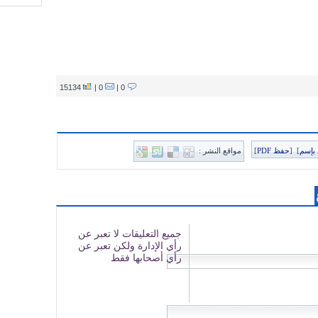
15134
0 |
0 |
بإسم
]
[
حفظ PDF
]
مواقع النشر :