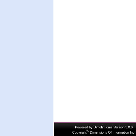
Powered by
Dimofinf cms
Version 3.0.0
©
Copyright
Dimensions Of Information Inc.