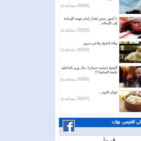
(49884 مشاهدة)
3 أشهر سجن لعادل إمام بتهمة الإساءة
إلى الإسلام
(43328 مشاهدة)
وفاة الشيخ رفاعي سرور
(38263 مشاهدة)
الشيخ [محمد حسان]: مال وزير الداخلية
بلحية الضابط؟!!
(36995 مشاهدة)
فوائد الثوم ..
(35937 مشاهدة)
على الفيس بوك
قريبا