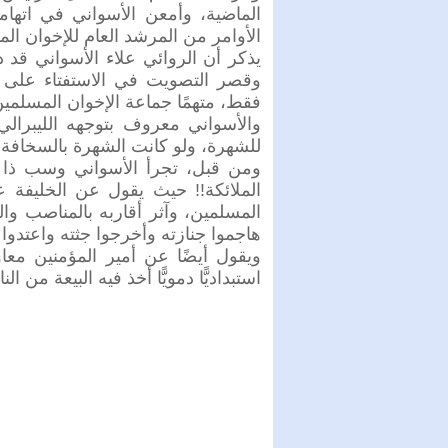
الماضية، وأمعن الأسواني في اتهاما
الأوامر من المرشد العام للإخوان ال
يذكر أن الروائي علاء الأسواني قد 
وقصر التصويت في الاستفتاء على 
فقط، متهمًا جماعة الإخوان المسلمين
والأسواني معروف بتوجهه الليبرالي
للشهرة، ولو كانت الشهرة بالسخافة 
ومن قبل، تجرأ الأسواني وسب ذا 
الملائكة!! حيث يقول عن الخليفة ع
المسلمين، وآثر أقاربه بالمناصب وال
هاجموا جنازته وأخرجوا جثته واعتدوا
ويقول أيضًا عن أمير المؤمنين معا
استبداديًّا دمويًّا أخذ فيه البيعة من الن