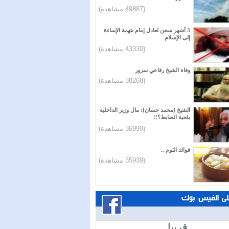
(49887 مشاهدة)
3 أشهر سجن لعادل إمام بتهمة الإساءة
إلى الإسلام
(43330 مشاهدة)
وفاة الشيخ رفاعي سرور
(38268 مشاهدة)
الشيخ [محمد حسان]: مال وزير الداخلية
بلحية الضابط؟!!
(36999 مشاهدة)
فوائد الثوم ..
(35939 مشاهدة)
على الفيس بوك
قريبا