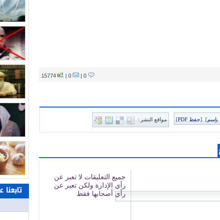
15774
0 |
0 |
بإسم
]
[
حفظ PDF
]
مواقع النشر :
تابعنا 